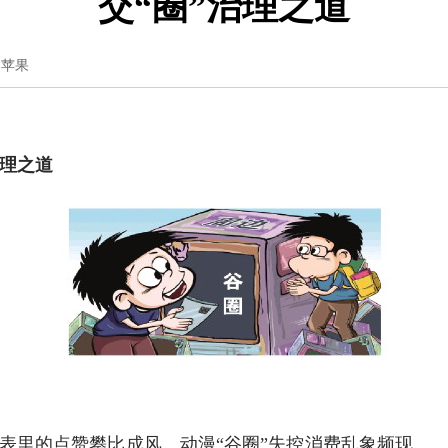
交“圈”治理之道
：苹果
治理之道
里的点赞攀比成风、动漫“谷圈”失控消费乱象频现……