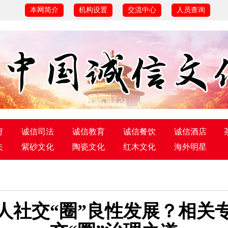
本网简介
机构设置
交流中心
人员查询
府
诚信司法
诚信教育
诚信餐饮
诚信酒店
夫
紫砂文化
陶瓷文化
红木文化
海外明星
人社交“圈”良性发展？相关