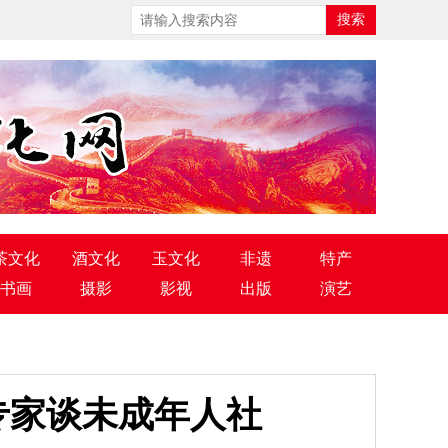
茶文化
酒文化
玉文化
非遗
特产
书画
摄影
影视
出版
演艺
专家谈未成年人社