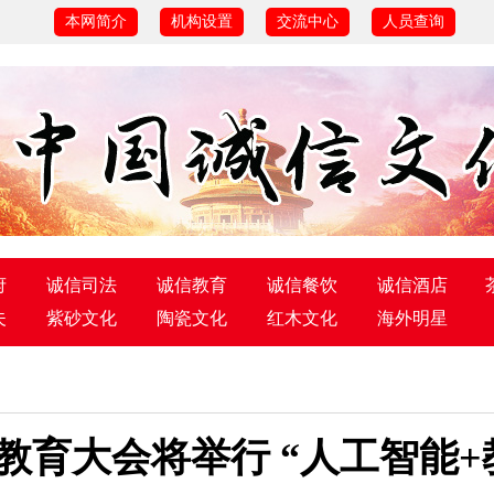
本网简介
机构设置
交流中心
人员查询
府
诚信司法
诚信教育
诚信餐饮
诚信酒店
夫
紫砂文化
陶瓷文化
红木文化
海外明星
字教育大会将举行 “人工智能