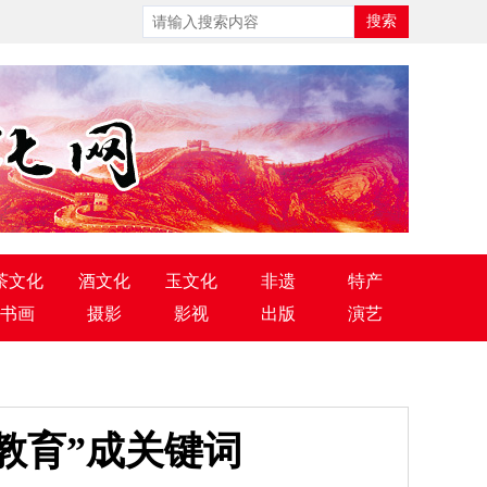
茶文化
酒文化
玉文化
非遗
特产
书画
摄影
影视
出版
演艺
+教育”成关键词