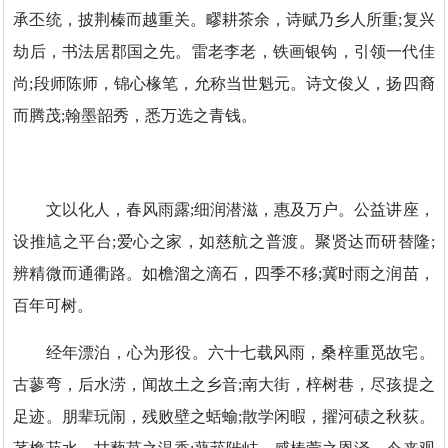
承丕统，披荆榛而越重关。疁耕茶余，诗赋乃乡人所重;复兴
劫后，书法居郡国之先。雷老李老，铁画银钩，引领一代佳
尚;段师陈师，锦心椽笔，允称当世魁元。诗文俊乂，扬四裔
而腾茂;翰墨韶秀，悉万选之青钱。
文以化人，春风雨露;细润潜滋，惠及万户。公益讲座，
设推訄之平台;爱心之家，如慈航之普渡。聚贤达而研替隆;
辨精微而通衢路。如檐溜之滴石，四季不移;冀时雨之润苗，
百年可树。
经年漂泊，心为形役。六十七载风雨，桑梓重觅故宅。
古蓼弯，后水涝，闻故土之乡音;南大街，梓树巷，尽孩提之
足迹。朋辈玩闹，残败壁之蛞蝓;散学闲暇，擢河碛之秋荻。