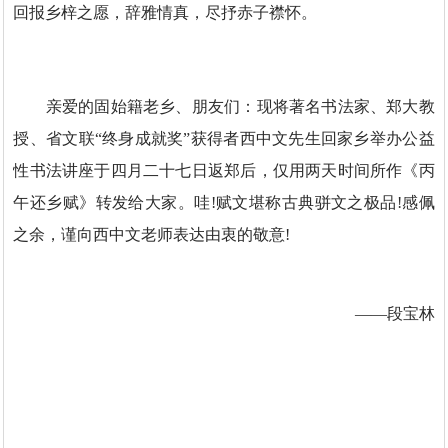
回报乡梓之愿，辞雅情真，尽抒赤子襟怀。
亲爱的固始籍老乡、朋友们：现将著名书法家、郑大教
授、省文联“终身成就奖”获得者西中文先生回家乡举办公益
性书法讲座于四月二十七日返郑后，仅用两天时间所作《丙
午还乡赋》转发给大家。哇!赋文堪称古典骈文之极品!感佩
之余，谨向西中文老师表达由衷的敬意!
——段宝林