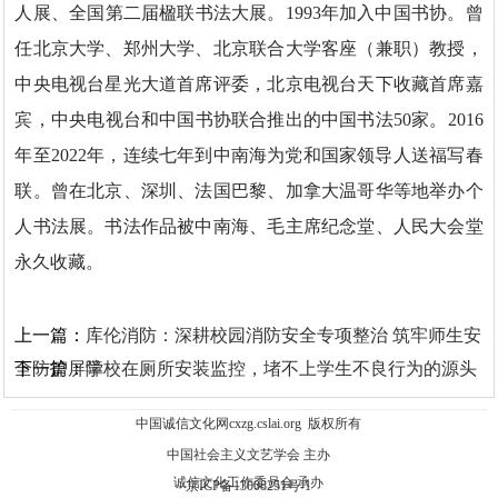
人展、全国第二届楹联书法大展。1993年加入中国书协。曾
任北京大学、郑州大学、北京联合大学客座（兼职）教授，
中央电视台星光大道首席评委，北京电视台天下收藏首席嘉
宾，中央电视台和中国书协联合推出的中国书法50家。2016
年至2022年，连续七年到中南海为党和国家领导人送福写春
联。曾在北京、深圳、法国巴黎、加拿大温哥华等地举办个
人书法展。书法作品被中南海、毛主席纪念堂、人民大会堂
永久收藏。
上一篇：
库伦消防：深耕校园消防安全专项整治 筑牢师生安
全防护屏障
下一篇：
学校在厕所安装监控，堵不上学生不良行为的源头
中国诚信文化网
cxzg.cslai.org
版权所有
中国社会主义文艺学会 主办
诚信文化工作委员会 承办
京ICP备13008251号-1