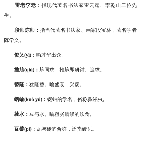
雷老李老
：指现代著名书法家雷云霆、李乾山二位先
生。
段师陈师
：指当代著名书法家、画家段宝林，著名学者
陈学文。
俊乂(yì)：
喻才华出众。
推訄(qiú)：
訄同求。推訄即研讨、追求。
替隆：
犹隆替。喻盛衰，兴废。‌‌‌
蛞蝓(kuò yú)：
蜒蚰的学名，俗称鼻涕虫。
菽水：
豆与水。喻粗劣清淡的饮食。
瓦甓(pì)：
瓦与砖的合称，泛指砖瓦。