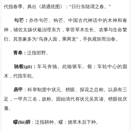
代指‌春季‌。典出《易通统图》：“日行东陆谓之春。”‌‌
‌
勾芒‌：
亦作句芒、钩芒。中国古代神话中的‌木神和春
神‌，辅佐太皞伏羲治理东方，掌管草木生长、农事与生命繁
衍。其形象多为“鸟身人面，乘两龙”，手执规矩而治春。‌‌
青皋：
泛指郊野。
驰毂(gū)：
车马奔驰。此喻驱车。毂：车轮中心的圆
木，代指车轮。
鼎甲
：科举制度中状元、榜眼、探花之总称。以鼎有三
足，一甲共三名，故称。固始清代有状元吴其濬、榜眼祝庆
藩。
疁(liú)耕
：泛指耕种。疁：烧草木后下种。