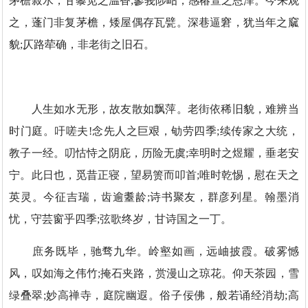
茅檐菽水，甘藜苋之温香;蓼莪陟岵，感椿萱之恩泽。今来观
之，蓬门非复茅檐，矮屋偶存瓦甓。深巷逼窘，犹当年之窳
貌;仄路荦确，非老街之旧石。
人生如水无形，故友散如飘萍。老街依稀旧貌，难辨当
时门庭。吁嗟夫!念先人之巨艰，劬劳四季;续传家之大统，
教子一经。叨怙恃之阴庇，历险无虞;幸明时之煜耀，垂老安
宁。此日也，觅昔正寝，望易箦而叩首;唯时乾惕，慰在天之
英灵。今征吉瑞，齿逾耋龄;诗书聚友，群彦列星。翰墨消
忧，守芸窗乎四季;弦歌终岁，甘诗国之一丁。
庶务既毕，驰骛九华。岭壑如画，远岫披霞。破雾憾
风，叹如海之伟竹;掩石夹路，赏漫山之琼花。仰天茶园，雪
绿叠翠;妙高禅寺，庭院幽遐。俗子佞佛，般若诵经消劫;高