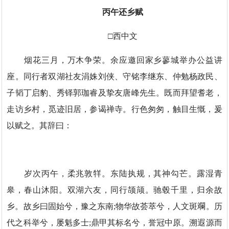
丙午还乡赋
□西中文
烟花三月，万木争荣。余应邀回家乡蓼城举办公益讲
座。同行者双湖社友涓姝刘侠、守铭李继东、仲勉杨政民、
子韬丁启豹、秀铎郭珈睿及挚友唐峰先生。既而拜望耆老，
走访乡村，觅迹旧居，参谒禅寺。行色匆匆，触目生慨，爰
以赋之。其辞曰：
岁次丙午，柔兆敦䍧。东陆执规，其神勾芒。露湿青
皋，春山沐阳。双湖六友，同行颉颃。驰毂千里，归余故
乡。故乡曰固始兮，豫之东南;物华故荟萃兮，人文斑斕。历
代之科举兮，屡魁多士;鼎甲其标名兮，誉冠中原。溯遐源而