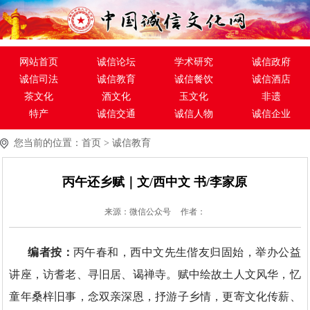
网站首页
诚信论坛
学术研究
诚信政府
诚信司法
诚信教育
诚信餐饮
诚信酒店
茶文化
酒文化
玉文化
非遗
特产
诚信交通
诚信人物
诚信企业
中国功夫
紫砂文化
陶瓷文化
红木文化
您当前的位置：
首页
>
诚信教育
海外明星
书画
摄影
影视
出版
演艺
丙午还乡赋｜文/西中文 书/李家原
来源：微信公众号
作者：
编者按：
丙午春和，西中文先生偕友归固始，举办公益
讲座，访耆老、寻旧居、谒禅寺。赋中绘故土人文风华，忆
童年桑梓旧事，念双亲深恩，抒游子乡情，更寄文化传薪、