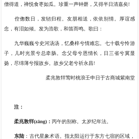
僧得道，禅悦食枣如瓜。珍重一声钟磬，又得半日清嘉矣!
倥偬数日，发轫归程。友朋相送，依依别情。厚谊感
念，有泪如倾。发为浩歌，和笛而鸣。歌曰：
九华巍巍兮史河汤汤，忆桑梓兮情难忘。七十载兮怜游
子，儿时光景兮总牵肠。念父母兮恩情长，日三省兮冀显
扬，尽绵薄兮报故乡。故乡父老兮祈永昌!
柔兆敦䍧莺时桃浪壬申日于古商城紫南堂
注：
柔兆敦䍧(zāng)：
丙午的别称。太岁纪年法。
东陆‌
：古代星象术语。指太阳运行于东方七宿的区域，