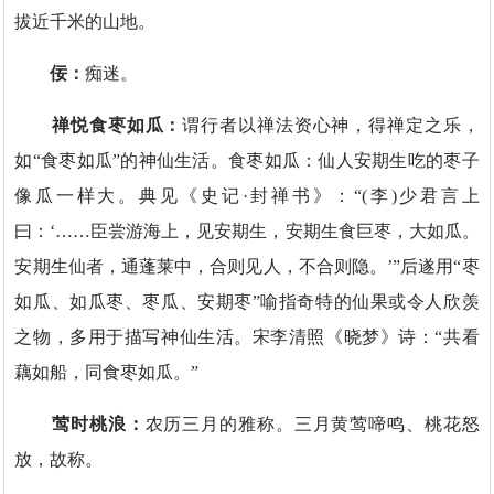
拔近千米的山地。
佞：
痴迷。
禅悦食枣如瓜：
谓行者以禅法资心神，得禅定之乐，
如“食枣如瓜”的神仙生活。食枣如瓜：仙人安期生吃的枣子
像瓜一样大。典见《史记·封禅书》：“(李)少君言上
曰：‘……臣尝游海上，见安期生，安期生食巨枣，大如瓜。
安期生仙者，通蓬莱中，合则见人，不合则隐。’”后遂用“枣
如瓜、如瓜枣、枣瓜、安期枣”喻指奇特的仙果或令人欣羡
之物，多用于描写神仙生活。宋李清照《晓梦》诗：“共看
藕如船，同食枣如瓜。”
莺时桃浪：
农历三月的雅称。三月黄莺啼鸣、桃花怒
放，故称。