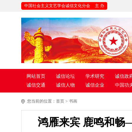
中国社会主义文艺学会诚信文化分会 主 办
网站首页
诚信论坛
学术研究
诚信政
诚信交通
诚信人物
诚信企业
中国功
您当前的位置：
首页
>
书画
鸿雁来宾 鹿鸣和畅