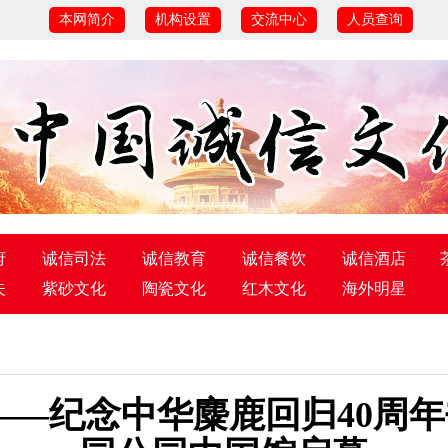
本网简介
机构设置
交流中心
人员查询
府
诚信司法
诚信教育
诚信餐饮
诚信酒店
夫
紫砂文化
陶瓷文化
红木文化
海外明星
——纪念中华麋鹿回归40周