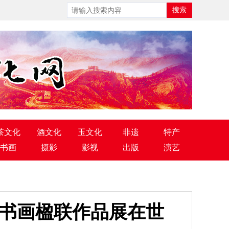
茶文化
酒文化
玉文化
非遗
特产
书画
摄影
影视
出版
演艺
年书画楹联作品展在世