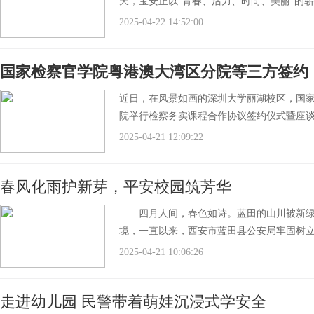
天，宝安正以“青春、活力、时尚、美丽”的
2025-04-22 14:52:00
国家检察官学院粤港澳大湾区分院等三方签约
近日，在风景如画的深圳大学丽湖校区，国
院举行检察务实课程合作协议签约仪式暨座
2025-04-21 12:09:22
春风化雨护新芽，平安校园筑芳华
四月人间，春色如诗。蓝田的山川被新绿点
境，一直以来，西安市蓝田县公安局牢固树立
2025-04-21 10:06:26
走进幼儿园 民警带着萌娃沉浸式学安全