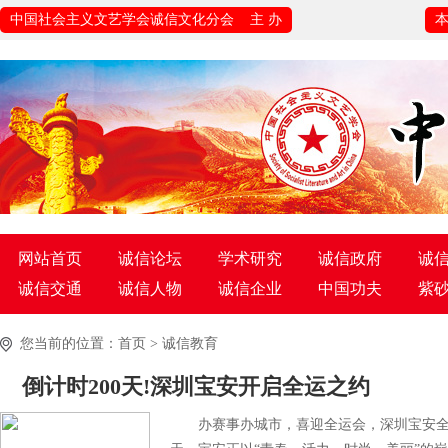
中国社会主义文艺学会诚信文化分会 主 办
网站首页
诚信论坛
学术研究
诚信政府
诚
诚信交通
诚信人物
诚信企业
中国功夫
紫
您当前的位置：
首页
>
诚信教育
倒计时200天!深圳宝安开启全运之约
办赛事办城市，喜迎全运会，深圳宝安全方位